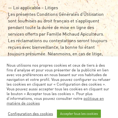
— Loi applicable – Litiges
Les présentes Conditions Générales d’Utilisation
sont soumises au droit français et s’appliquent
pendant toute la durée de mise en ligne des
services offerts par Famille Michaud Apiculteurs.
Les réclamations ou contestations seront toujours
reçues avec bienveillance, la bonne foi étant
toujours présumée. Néanmoins, en cas de litige,
l’utilisateur s’adressera en priorité à Famille
Nous utilisons nos propres cookies et ceux de tiers à des
Michaud Apiculteurs pour une solution à l’amiable.
fins d’analyse et pour vous présenter de la publicité en lien
À défaut, les Tribunaux de Pau (64) seront les seuls
avec vos préférences en nous basant sur vos habitudes de
navigation et votre profil. Vous pouvez configurer ou refuser
compétents.
les cookies en cliquant sur « Configuration des cookies ».
Vous pouvez aussi accepter tous les cookies en cliquant sur
le bouton « Accepter tous les cookies ». Pour plus
d’informations, vous pouvez consulter notre
politique en
matière de cookies
Configuration des cookies
Accepter tous les cookies