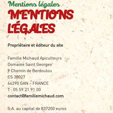
Aller
Mentions légales
au
MENTIONS
contenu
LÉGALES
Propriétaire et éditeur du site
Famille Michaud Apiculteurs
Domaine Saint Georges
9 Chemin de Berdoulou
CS 30027
64290 GAN – FRANCE
T : 05.59.21.91.00
contact@famillemichaud.com
S.A. au capital de 837200 euros