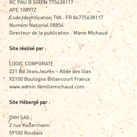
RC PAU B SIREN 775638117
APE 10897Z
Code Identification TVA : FR 84775638117
Numéro National 08854
Directeur de la publication : Marie Michaud
Site réalisé par :
LOGIC CORPORATE
221 Bd Jean Jaurès – Allée des lilas
92100 Boulogne Billancourt France
www.admin.famillemichaud.com
Site Hébergé par :
OVH SAS
2 rue Kellermann
59100 Roubaix